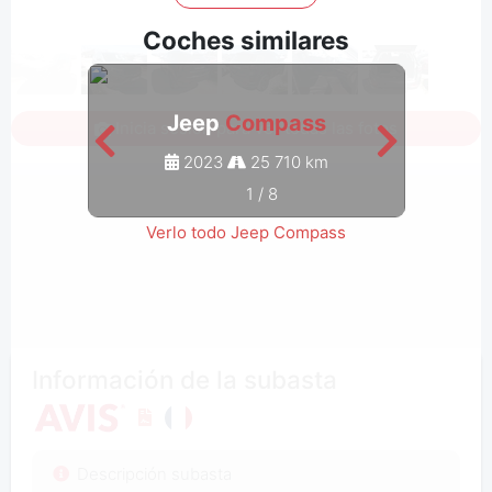
Coches similares
Jeep
Compass
Inicia sesión para ver todas las fotos
2023
25 710 km
1
/
8
Verlo todo Jeep Compass
Información de la subasta
Descripción subasta