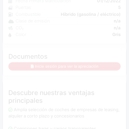
Fecha Primera Matriculación
01/12/2022
Puertas
5
Combustible
Híbrido (gasolina / eléctrico)
Clase de emisión
n/a
CO₂
n/a
Color
Gris
Documentos
Inicie sesión para ver la apreciación
Descubre nuestras ventajas
principales
Amplia selección de coches de empresas de leasing,
alquiler a corto plazo y concesionarios
Comisiones bajas y cargos transparentes