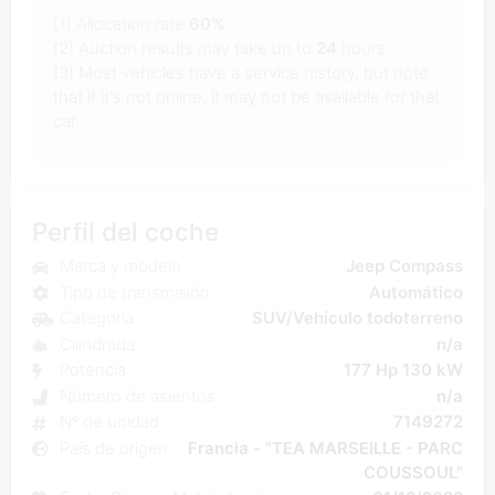
(1) Allocation rate
60%
(2) Auction results may take up to
24
hours.
(3) Most vehicles have a service history, but note
that if it's not online, it may not be available for that
car.
Perfil del coche
Marca y modelo
Jeep Compass
Tipo de transmisión
Automático
Categoría
SUV/Vehículo todoterreno
Cilindrada
n/a
Potencia
177 Hp 130 kW
Número de asientos
n/a
Nº de unidad
7149272
País de origen
Francia - "TEA MARSEILLE - PARC
COUSSOUL"