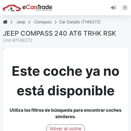
Instala la aplicación web de eCarsTrade,
añádela a tu pantalla de inicio y recibe
actualizaciones al instante.
Jeep
Compass
Car Details (7149272)
Instalar
Cancelar
JEEP COMPASS 240 AT6 TRHK RSK
Unit #
7149272
Este coche ya no
está disponible
Utiliza los filtros de búsqueda para encontrar coches
similares.
Volver al coche