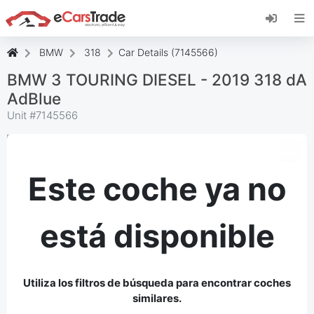
Instala la aplicación web de eCarsTrade,
añádela a tu pantalla de inicio y recibe
actualizaciones al instante.
BMW
318
Car Details (7145566)
Instalar
Cancelar
BMW 3 TOURING DIESEL - 2019 318 dA
AdBlue
Unit #
7145566
Este coche ya no
está disponible
Utiliza los filtros de búsqueda para encontrar coches
similares.