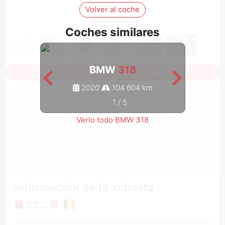
Volver al coche
Coches similares
BMW
318
Inicia sesión para ver todas las fotos
2020
104 604 km
1
/
5
Verlo todo BMW 318
Información de la subasta