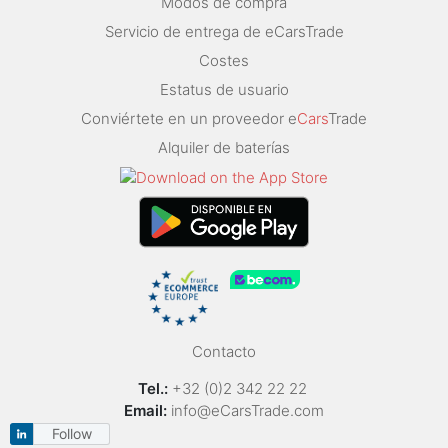
Modos de compra
Servicio de entrega de eCarsTrade
Costes
Estatus de usuario
Conviértete en un proveedor e
Cars
Trade
Alquiler de baterías
Contacto
Tel.:
+32 (0)2 342 22 22
Email:
info@eCarsTrade.com
Follow