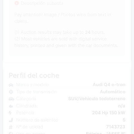
Descripción subasta
Pay attention! Image / Photos wins from text in
claims.
(1) Auction results may take up to
24
hours.
(2) Most vehicles are sold with digital service
history, printed and given with the car documents.
Perfil del coche
Marca y modelo
Audi Q4 e-tron
Tipo de transmisión
Automático
Categoría
SUV/Vehículo todoterreno
Cilindrada
n/a
Potencia
204 Hp 150 kW
Número de asientos
5
Nº de unidad
7143723
País de origen
Bélgica - "ASSE II"