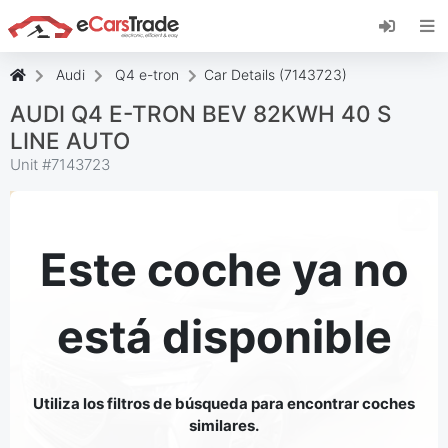
Instala la aplicación web de eCarsTrade,
añádela a tu pantalla de inicio y recibe
actualizaciones al instante.
Audi
Q4 e-tron
Car Details (7143723)
Instalar
Cancelar
AUDI Q4 E-TRON BEV 82KWH 40 S
LINE AUTO
Unit #
7143723
Este coche ya no
está disponible
Utiliza los filtros de búsqueda para encontrar coches
similares.