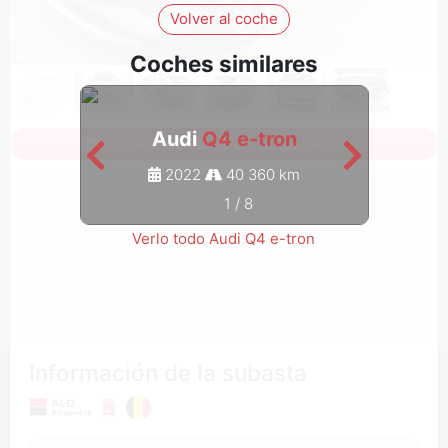
Volver al coche
Coches similares
Audi
Q4 e-tron
Inicia sesión para ver todas las fotos
2022
40 360 km
1
/
8
Verlo todo Audi Q4 e-tron
Información de la subasta