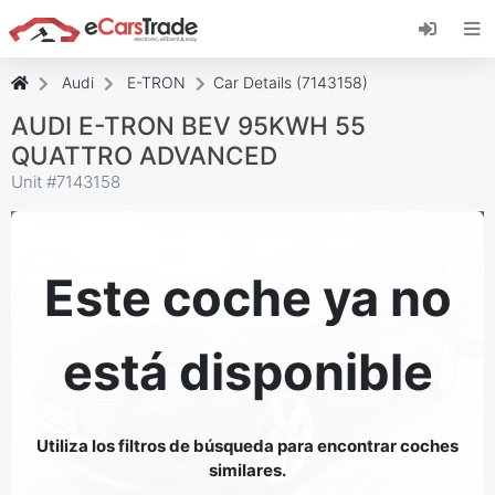
Instala la aplicación web de eCarsTrade,
añádela a tu pantalla de inicio y recibe
actualizaciones al instante.
Audi
E-TRON
Car Details (7143158)
Instalar
Cancelar
AUDI E-TRON BEV 95KWH 55
QUATTRO ADVANCED
Unit #
7143158
Este coche ya no
está disponible
Utiliza los filtros de búsqueda para encontrar coches
similares.