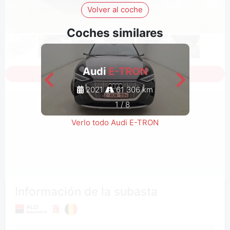
Volver al coche
Coches similares
Audi
E-TRON
Inicia sesión para ver todas las fotos
2021
61 306 km
1
/
8
Verlo todo Audi E-TRON
Información de la subasta