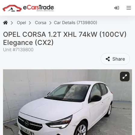
Instala la aplicación web de eCarsTrade,
añádela a tu pantalla de inicio y recibe
actualizaciones al instante.
Opel
Corsa
Car Details (7139800)
Instalar
Cancelar
OPEL CORSA 1.2T XHL 74kW (100CV)
Elegance (CX2)
Unit #
7139800
Share