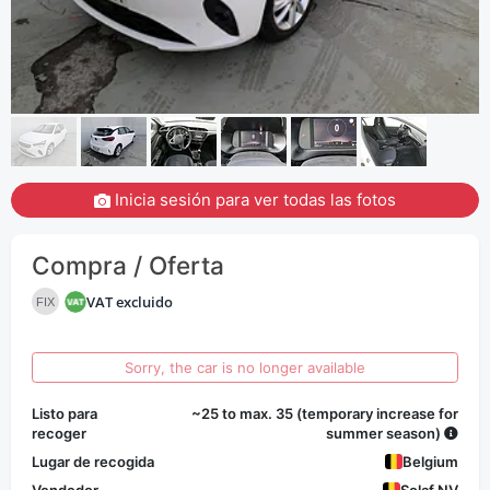
Inicia sesión para ver todas las fotos
Compra / Oferta
VAT excluido
FIX
Sorry, the car is no longer available
Listo para
~25 to max. 35 (temporary increase for
recoger
summer season)
Lugar de recogida
Belgium