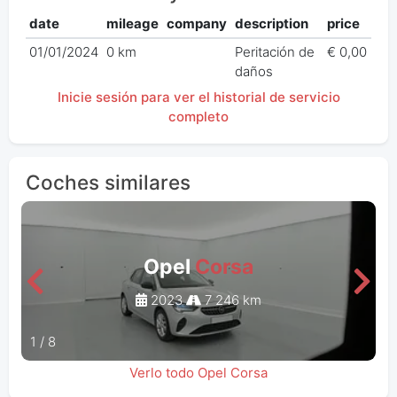
date
mileage
company
description
price
01/01/2024
0 km
Peritación de
€ 0,00
daños
Inicie sesión para ver el historial de servicio
completo
Coches similares
Opel
Corsa
2023
7 246 km
1
/
8
Verlo todo Opel Corsa