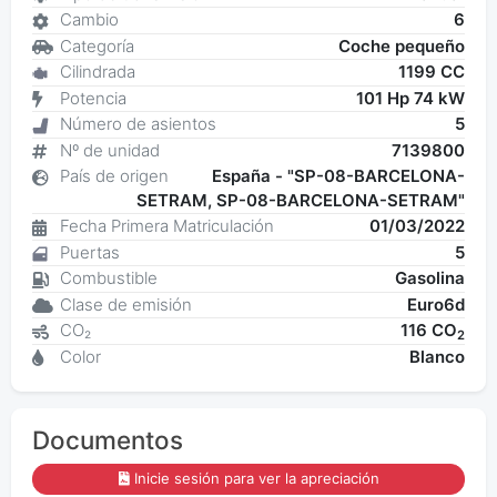
Cambio
6
Categoría
Coche pequeño
Cilindrada
1199 CC
Potencia
101 Hp 74 kW
Número de asientos
5
Nº de unidad
7139800
País de origen
España - "SP-08-BARCELONA-
SETRAM, SP-08-BARCELONA-SETRAM"
Fecha Primera Matriculación
01/03/2022
Puertas
5
Combustible
Gasolina
Clase de emisión
Euro6d
CO₂
116 CO
2
Color
Blanco
Documentos
Inicie sesión para ver la apreciación