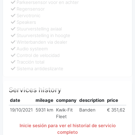
Parkeersensor voor en achter
Regensensor
Servotronic
Speakers
Stuurverstelling axiaal
Stuurverstelling in hoogte
Winterbanden via dealer
Audio systeem
Control de velocidad
Tracción total
Sistema antideslizante
Services history
date
mileage
company
description
price
19/10/2021
5931 km
Kwik-Fit
Banden
€ 351,62
Fleet
Inicie sesión para ver el historial de servicio
completo