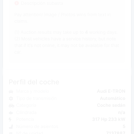
Descripción subasta
Pay attention! Image / Photos wins from text in
claims.
(1) Auction results may take up to
4
working days.
(2) Most vehicles have a service history, but note
that if it's not online, it may not be available for that
car.
Perfil del coche
Marca y modelo
Audi E-TRON
Tipo de transmisión
Automático
Categoría
Coche sedán
Cilindrada
n/a
Potencia
317 Hp 233 kW
Número de asientos
5
Nº de unidad
7137887