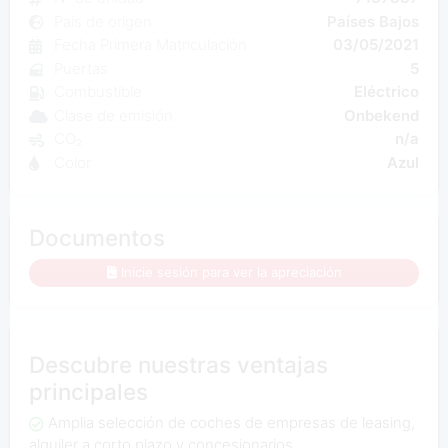
País de origen
Países Bajos
Fecha Primera Matriculación
03/05/2021
Puertas
5
Combustible
Eléctrico
Clase de emisión
Onbekend
CO₂
n/a
Color
Azul
Documentos
Inicie sesión para ver la apreciación
Descubre nuestras ventajas
principales
Amplia selección de coches de empresas de leasing,
alquiler a corto plazo y concesionarios