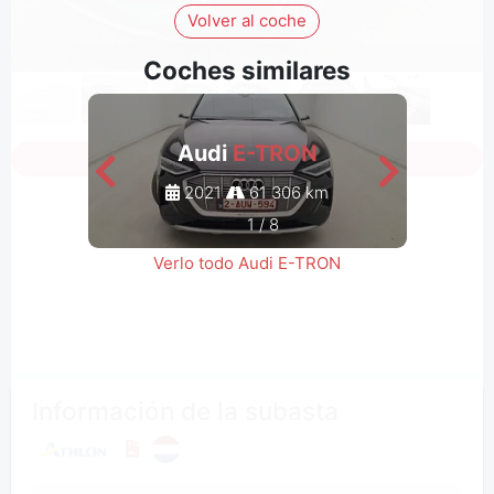
Volver al coche
Coches similares
Audi
E-TRON
Inicia sesión para ver todas las fotos
2021
61 306 km
1
/
8
Verlo todo Audi E-TRON
Información de la subasta