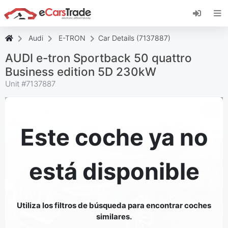
Instala la aplicación web de eCarsTrade,
añádela a tu pantalla de inicio y recibe
actualizaciones al instante.
Audi
E-TRON
Car Details (7137887)
Instalar
Cancelar
AUDI e-tron Sportback 50 quattro
Business edition 5D 230kW
Unit #
7137887
Este coche ya no
está disponible
Utiliza los filtros de búsqueda para encontrar coches
similares.