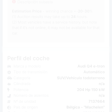
Descripción subasta
Estimation Price
- winning chance +-
20-30
%
(1) Auction results may take up to
24
hours.
(2) Most vehicles have a service history, but note
that if it's not online, it may not be available for that
car.
Perfil del coche
Marca y modelo
Audi Q4 e-tron
Tipo de transmisión
Automático
Categoría
SUV/Vehículo todoterreno
Cilindrada
n/a
Potencia
204 Hp 150 kW
Número de asientos
n/a
Nº de unidad
7137664
País de origen
Bélgica - "Machelen"