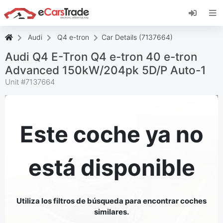
Instala la aplicación web de eCarsTrade,
añádela a tu pantalla de inicio y recibe
actualizaciones al instante.
Audi
Q4 e-tron
Car Details (7137664)
Instalar
Cancelar
Audi Q4 E-Tron Q4 e-tron 40 e-tron
Advanced 150kW/204pk 5D/P Auto-1
Unit #
7137664
Este coche ya no
está disponible
Utiliza los filtros de búsqueda para encontrar coches
similares.