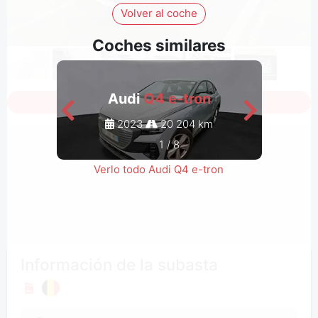
Volver al coche
Coches similares
Audi
Q4 e-tron
Inicia sesión para ver todas las fotos
2023
20 204 km
1
/
8
Verlo todo Audi Q4 e-tron
Información de la subasta