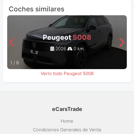
Coches similares
Peugeot
5008
2026
0 km
1
/
8
Verlo todo Peugeot 5008
eCarsTrade
Home
Condiciones Generales de Venta