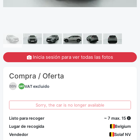
Inicia sesión para ver todas las fotos
Compra / Oferta
VAT excluido
BBN
Sorry, the car is no longer available
Listo para recoger
~ 7 max. 15
Lugar de recogida
Belgium
Vendedor
Solaf NV