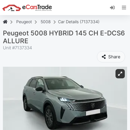
Instala la aplicación web de eCarsTrade,
añádela a tu pantalla de inicio y recibe
actualizaciones al instante.
Peugeot
5008
Car Details (7137334)
Instalar
Cancelar
Peugeot 5008 HYBRID 145 CH E-DCS6
ALLURE
Unit #
7137334
Share