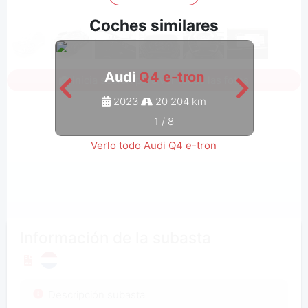
Coches similares
Audi
Q4 e-tron
Inicia sesión para ver todas las fotos
2023
20 204 km
1
/
8
Verlo todo Audi Q4 e-tron
Información de la subasta
Descripción subasta