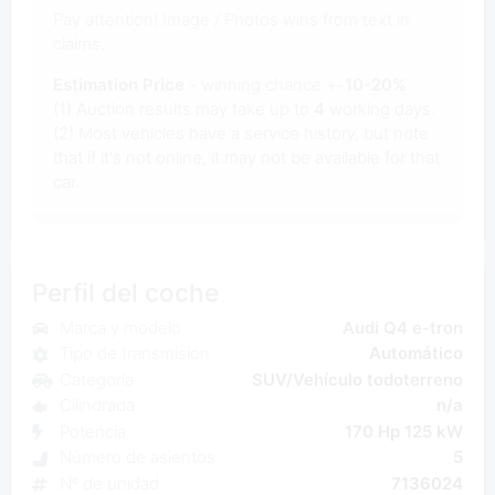
Pay attention! Image / Photos wins from text in
claims.
Estimation Price
- winning chance +-
10-20%
(1) Auction results may take up to
4
working days.
(2) Most vehicles have a service history, but note
that if it's not online, it may not be available for that
car.
Perfil del coche
Marca y modelo
Audi Q4 e-tron
Tipo de transmisión
Automático
Categoría
SUV/Vehículo todoterreno
Cilindrada
n/a
Potencia
170 Hp 125 kW
Número de asientos
5
Nº de unidad
7136024