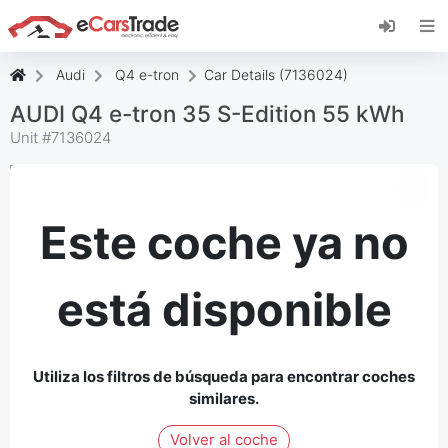
Instala la aplicación web de eCarsTrade,
añádela a tu pantalla de inicio y recibe
actualizaciones al instante.
Audi
Q4 e-tron
Car Details (7136024)
Instalar
Cancelar
AUDI Q4 e-tron 35 S-Edition 55 kWh
Unit #
7136024
Este coche ya no
está disponible
Utiliza los filtros de búsqueda para encontrar coches
similares.
Volver al coche