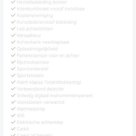
Hemelbekleding donker
Interieurklimaat vooraf instelbaar
Koplampreiniging
Kunstlederen/stof bekleding
Led achterlichten
Metaalkleur
Achterbank neerklapbaar
Oplaadmogelijkheid
Parkeersensor voor en achter
Rijstrooksensor
Sportonderstel
Sportstoelen
Alarm klasse 1(startblokkering)
Verkeersbord detectie
Volledig digitaal instrumentenpaneel
Voorstoelen verwarmd
Warmtepomp
Wifi
Elektrische achterklep
Carkit
Carkit (af fabriek)