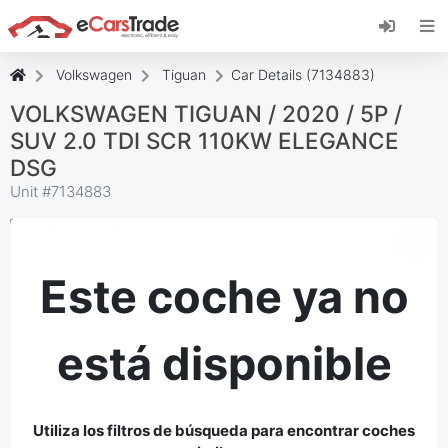
Instala la aplicación web de eCarsTrade,
añádela a tu pantalla de inicio y recibe
actualizaciones al instante.
Volkswagen
Tiguan
Car Details (7134883)
Instalar
Cancelar
VOLKSWAGEN TIGUAN / 2020 / 5P /
SUV 2.0 TDI SCR 110KW ELEGANCE
DSG
Unit #
7134883
Este coche ya no
está disponible
Utiliza los filtros de búsqueda para encontrar coches