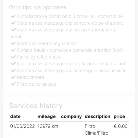
Otro tipo de opciones
Climatizzatore climatronic 3 zone incl. comandi po
Sistema assistenza guida: sensore colpo di sonno
Sistema assistenza guida: avviso superamento
invol
Riconoscimento segnaletica
Cofano baule / portellone comando elettrico (aprir
Fari iq.light led matrix
Sistema assistenza guida: regolazione distanza aut
Sistema assistenza guida: parcheggio servoassistit
Retrocamera
Filtro de partículas
Services history
date
mileage
company
description
price
01/06/2022
13979 km
Filtro
€ 0,00
Clima/Filtro