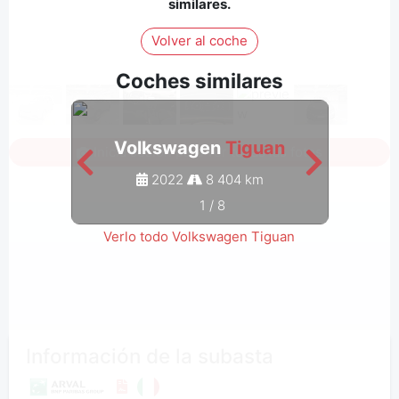
similares.
Volver al coche
Coches similares
Volkswagen
Tiguan
V
Inicia sesión para ver todas las fotos
2022
8 404 km
1
/
8
Verlo todo Volkswagen Tiguan
Información de la subasta