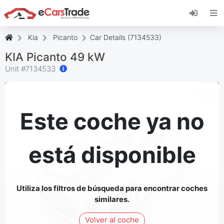
Instala la aplicación web de eCarsTrade,
añádela a tu pantalla de inicio y recibe
actualizaciones al instante.
Kia
Picanto
Car Details (7134533)
Instalar
Cancelar
KIA Picanto 49 kW
Unit #
7134533
Este coche ya no
está disponible
Utiliza los filtros de búsqueda para encontrar coches
similares.
Volver al coche