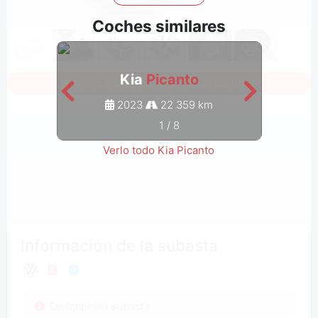
Coches similares
Kia
Picanto
Inicia sesión para ver todas las fotos
2023
22 359 km
1
/
8
Verlo todo Kia Picanto
Información de la subasta
Descripción subasta