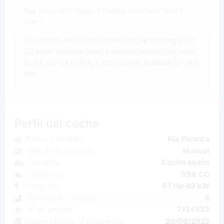
Pay attention! Image / Photos wins from text in
claims.
(1) Auction results may take up to
4
working days.
(2) Most vehicles have a service history, but note
that if it's not online, it may not be available for that
car.
Perfil del coche
Marca y modelo
Kia Picanto
Tipo de transmisión
Manual
Categoría
Coche sedán
Cilindrada
998 CC
Potencia
67 Hp 49 kW
Número de asientos
4
Nº de unidad
7134533
Fecha Primera Matriculación
20/06/2022