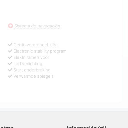
Sistema de navegación
Centr. vergrendel. afst.
Electronic stability program
Elektr. ramen voor
Led verlichting
Start onderbreking
Verwarmde spiegels