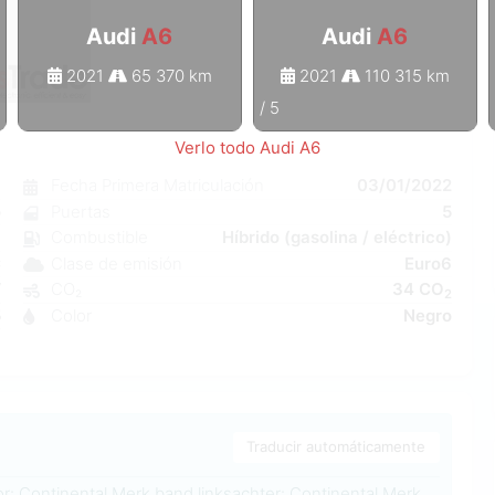
Audi
A6
Audi
A6
2021
65 370 km
2021
110 315 km
1
/
5
Verlo todo Audi A6
6
Fecha Primera Matriculación
03/01/2022
o
Puertas
5
a
Combustible
Híbrido (gasolina / eléctrico)
C
Clase de emisión
Euro6
W
CO₂
34 CO
2
5
Color
Negro
1
Traducir automáticamente
r: Continental Merk band linksachter: Continental Merk