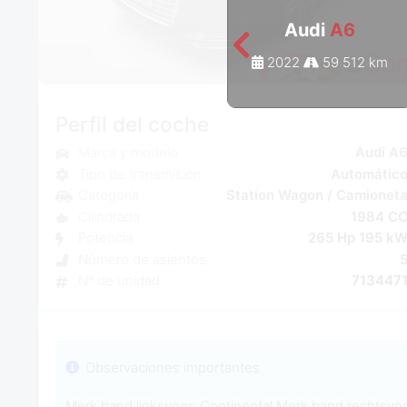
Audi
A6
2022
59 512 km
Perfil del coche
Marca y modelo
Audi A
Tipo de transmisión
Automátic
Categoría
Station Wagon / Camionet
Cilindrada
1984 C
Potencia
265 Hp 195 k
Número de asientos
Nº de unidad
713447
Observaciones importantes
Merk band linksvoor: Continental Merk band rechtsvoo