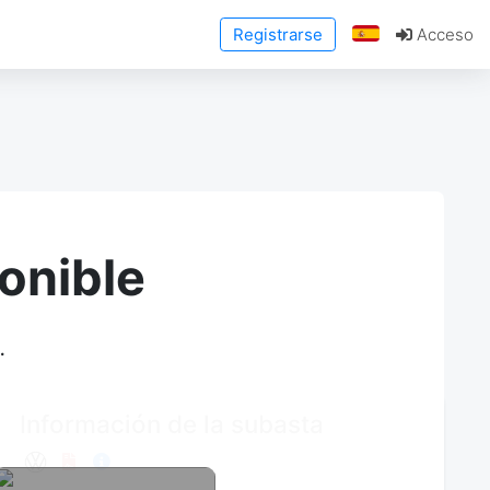
Registrarse
Acceso
onible
.
Información de la subasta