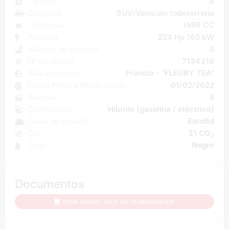
Cambio
8
Categoría
SUV/Vehículo todoterreno
Cilindrada
1598 CC
Potencia
224 Hp 165 kW
Número de asientos
5
Nº de unidad
7134319
País de origen
Francia - "FLEURY TEA"
Fecha Primera Matriculación
01/02/2022
Puertas
5
Combustible
Híbrido (gasolina / eléctrico)
Clase de emisión
Euro6d
CO₂
31 CO
2
Color
Negro
Documentos
Inicie sesión para ver la apreciación