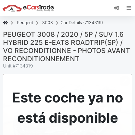
Instala la aplicación web de eCarsTrade,
añádela a tu pantalla de inicio y recibe
actualizaciones al instante.
Peugeot
3008
Car Details (7134319)
Instalar
Cancelar
PEUGEOT 3008 / 2020 / 5P / SUV 1.6
HYBRID 225 E-EAT8 ROADTRIP(SP) /
VO RECONDITIONNE - PHOTOS AVANT
RECONDITIONNEMENT
Unit #
7134319
Este coche ya no
está disponible