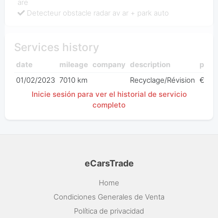
are
Detecteur obstacle radar av ar + park auto
Services history
date
mileage
company
description
price
01/02/2023
7010 km
Recyclage/Révision
€ 0,0
Inicie sesión para ver el historial de servicio
completo
eCarsTrade
Home
Condiciones Generales de Venta
Política de privacidad