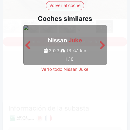
Volver al coche
Coches similares
Nissan
Juke
Inicia sesión para ver todas las fotos
2023
16 741 km
1
/
8
Verlo todo Nissan Juke
Información de la subasta