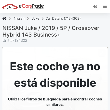
Instala la aplicación web de eCarsTrade,
añádela a tu pantalla de inicio y recibe
actualizaciones al instante.
Nissan
Juke
Car Details (7134302)
Instalar
Cancelar
NISSAN Juke / 2019 / 5P / Crossover
Hybrid 143 Business+
Unit #
7134302
Este coche ya no
está disponible
Utiliza los filtros de búsqueda para encontrar coches
similares.