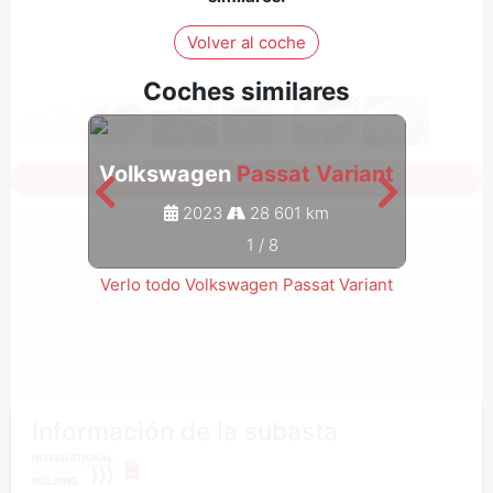
Volver al coche
Coches similares
Volkswagen
Passat Variant
Volk
Inicia sesión para ver todas las fotos
2023
28 601 km
1
/
8
Verlo todo Volkswagen Passat Variant
Información de la subasta