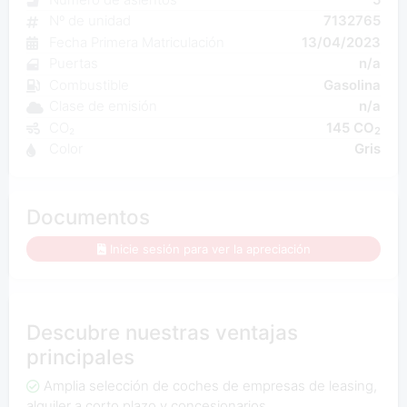
Nº de unidad
7132765
Fecha Primera Matriculación
13/04/2023
Puertas
n/a
Combustible
Gasolina
Clase de emisión
n/a
CO₂
145 CO
2
Color
Gris
Documentos
Inicie sesión para ver la apreciación
Descubre nuestras ventajas
principales
Amplia selección de coches de empresas de leasing,
alquiler a corto plazo y concesionarios