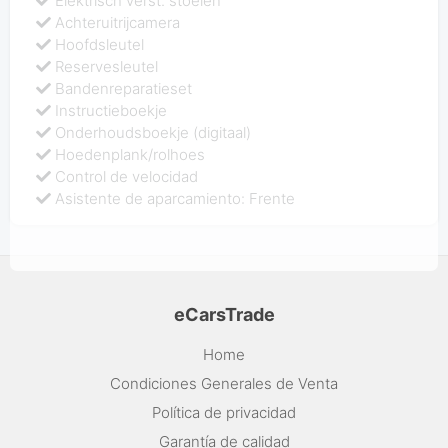
Elektrisch verst. stoelen
Achteruitrijcamera
Hoofdsleutel
Reservesleutel
Bandenreparatieset
Instructieboekje
Onderhoudsboekje (digitaal)
Hoedenplank/rolhoes
Control de velocidad
Asistente de aparcamiento: Frente
eCarsTrade
Home
Condiciones Generales de Venta
Política de privacidad
Garantía de calidad