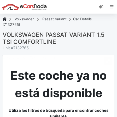
Instala la aplicación web de eCarsTrade,
añádela a tu pantalla de inicio y recibe
actualizaciones al instante.
Volkswagen
Passat Variant
Car Details
Instalar
Cancelar
(7132765)
VOLKSWAGEN PASSAT VARIANT 1.5
TSI COMFORTLINE
Unit #
7132765
Este coche ya no
está disponible
Utiliza los filtros de búsqueda para encontrar coches
similares.