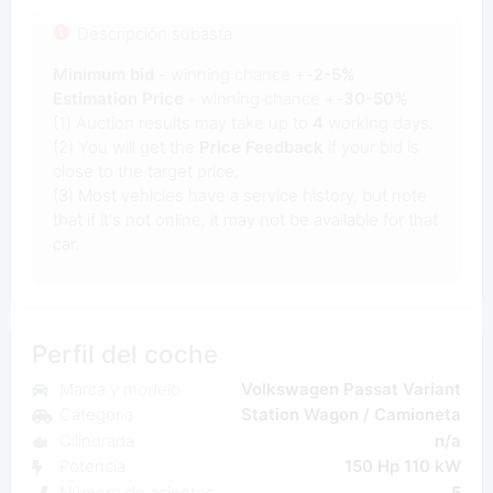
Descripción subasta
Minimum bid
- winning chance +-
2-5%
Estimation Price
- winning chance +-
30-50%
(1) Auction results may take up to
4
working days.
(2) You will get the
Price Feedback
if your bid is
close to the target price.
(3) Most vehicles have a service history, but note
that if it's not online, it may not be available for that
car.
Perfil del coche
Marca y modelo
Volkswagen Passat Variant
Categoría
Station Wagon / Camioneta
Cilindrada
n/a
Potencia
150 Hp 110 kW
Número de asientos
5