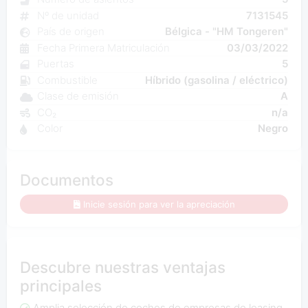
Nº de unidad
7131545
País de origen
Bélgica - "HM Tongeren"
Fecha Primera Matriculación
03/03/2022
Puertas
5
Combustible
Híbrido (gasolina / eléctrico)
Clase de emisión
A
CO₂
n/a
Color
Negro
Documentos
Inicie sesión para ver la apreciación
Descubre nuestras ventajas
principales
Amplia selección de coches de empresas de leasing,