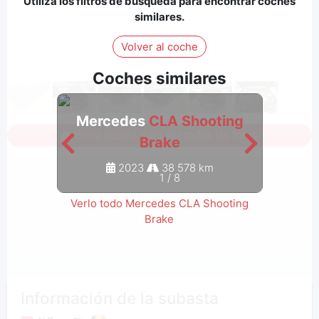
Utiliza los filtros de búsqueda para encontrar coches
similares.
Volver al coche
Coches similares
Mercedes
CLA Shooting
Mer
Inicia sesión para ver todas las fotos
Brake
2023
38 578 km
1
/
8
Verlo todo Mercedes CLA Shooting
Brake
Información de la subasta