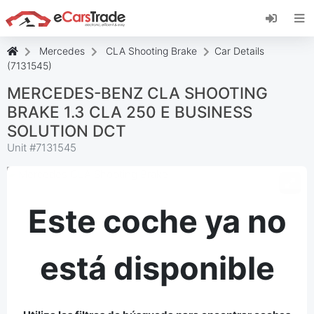
Instala la aplicación web de eCarsTrade,
añádela a tu pantalla de inicio y recibe
actualizaciones al instante.
Mercedes
CLA Shooting Brake
Car Details
Instalar
Cancelar
(7131545)
MERCEDES-BENZ CLA SHOOTING
BRAKE 1.3 CLA 250 E BUSINESS
SOLUTION DCT
Unit #
7131545
Este coche ya no
está disponible