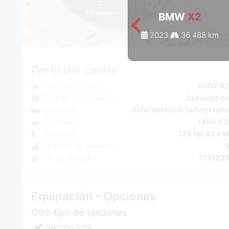
BMW
X2
2023
36 488 km
Perfil del coche
Marca y modelo
BMW X
Tipo de transmisión
Automátic
Categoría
SUV/Vehículo todoterren
Cilindrada
1499 C
Potencia
125 Hp 92 k
Número de asientos
Nº de unidad
713123
Equipación - Opciones
Otro tipo de opciones
Tracción total