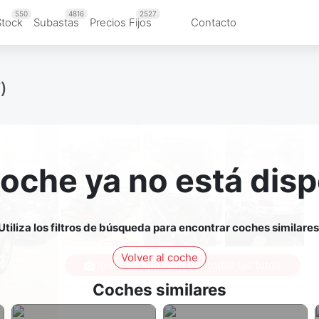
550
4816
2527
Stock
Subastas
Precios Fijos
Contacto
)
coche ya no está disp
Utiliza los filtros de búsqueda para encontrar coches similares
Volver al coche
Inicia sesión para ver todas las fotos
Coches similares