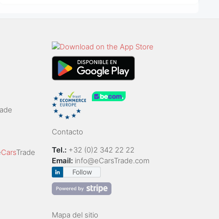
rade
Contacto
Tel.:
+32 (0)2 342 22 22
e
Cars
Trade
Email:
info@eCarsTrade.com
Follow
Mapa del sitio