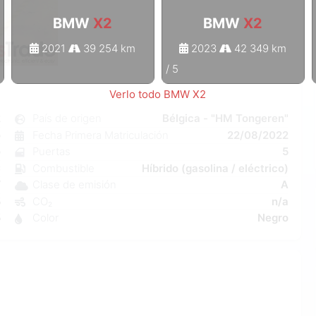
BMW
X2
BMW
X2
2021
39 254 km
2023
42 349 km
1
/
5
Verlo todo BMW X2
2
País de origen
Bélgica - "HM Tongeren"
o
Fecha Primera Matriculación
22/08/2022
o
Puertas
5
C
Combustible
Híbrido (gasolina / eléctrico)
W
Clase de emisión
A
5
CO₂
n/a
5
Color
Negro