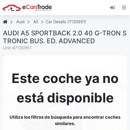
Instala la aplicación web de eCarsTrade,
añádela a tu pantalla de inicio y recibe
actualizaciones al instante.
Audi
A5
Car Details (7130951)
Instalar
Cancelar
AUDI A5 SPORTBACK 2.0 40 G-TRON S
TRONIC BUS. ED. ADVANCED
Unit #
7130951
Este coche ya no
está disponible
Utiliza los filtros de búsqueda para encontrar coches
similares.