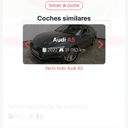
Volver al coche
Coches similares
Audi
A5
Inicia sesión para ver todas las fotos
2022
31 083 km
1
/
8
Verlo todo Audi A5
Información de la subasta