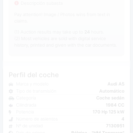
Descripción subasta
Pay attention! Image / Photos wins from text in
claims.
(1) Auction results may take up to
24
hours.
(2) Most vehicles are sold with digital service
history, printed and given with the car documents.
Perfil del coche
Marca y modelo
Audi A5
Tipo de transmisión
Automático
Categoría
Coche sedán
Cilindrada
1984 CC
Potencia
170 Hp 125 kW
Número de asientos
4
Nº de unidad
7130951
País de origen
Bélgica - "HM Tongeren"