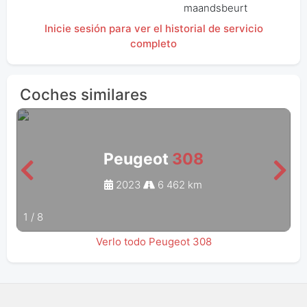
maandsbeurt
Inicie sesión para ver el historial de servicio
completo
Coches similares
Peugeot
308
2023
6 462 km
1
/
8
Verlo todo Peugeot 308