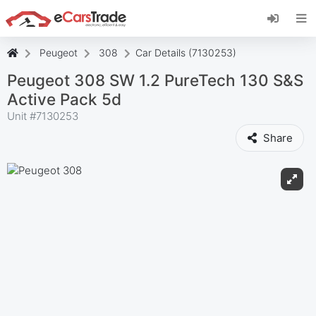
Instala la aplicación web de eCarsTrade,
añádela a tu pantalla de inicio y recibe
actualizaciones al instante.
Peugeot
308
Car Details (7130253)
Instalar
Cancelar
Peugeot 308 SW 1.2 PureTech 130 S&S
Active Pack 5d
Unit #
7130253
Share