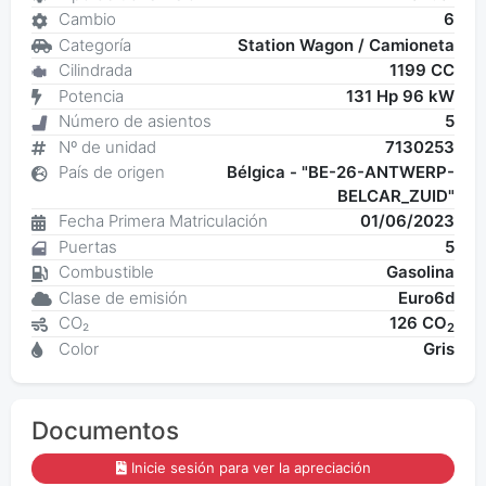
Cambio
6
Categoría
Station Wagon / Camioneta
Cilindrada
1199 CC
Potencia
131 Hp 96 kW
Número de asientos
5
Nº de unidad
7130253
País de origen
Bélgica - "BE-26-ANTWERP-
BELCAR_ZUID"
Fecha Primera Matriculación
01/06/2023
Puertas
5
Combustible
Gasolina
Clase de emisión
Euro6d
CO₂
126 CO
2
Color
Gris
Documentos
Inicie sesión para ver la apreciación