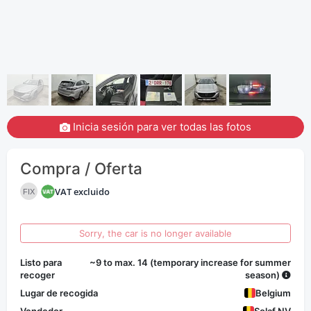
Inicia sesión para ver todas las fotos
Compra / Oferta
VAT excluido
FIX
Sorry, the car is no longer available
Listo para
~9 to max. 14 (temporary increase for summer
recoger
season)
Lugar de recogida
Belgium