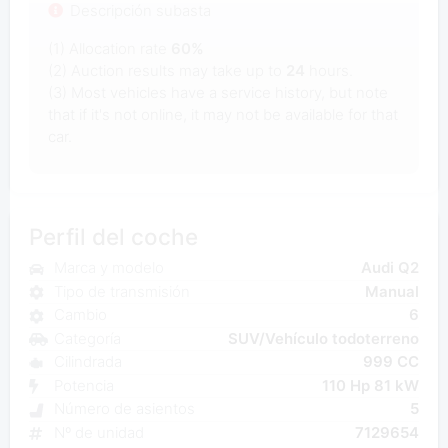
Descripción subasta
(1) Allocation rate
60%
(2) Auction results may take up to
24
hours.
(3) Most vehicles have a service history, but note
that if it's not online, it may not be available for that
car.
Perfil del coche
Marca y modelo
Audi Q2
Tipo de transmisión
Manual
Cambio
6
Categoría
SUV/Vehículo todoterreno
Cilindrada
999 CC
Potencia
110 Hp 81 kW
Número de asientos
5
Nº de unidad
7129654