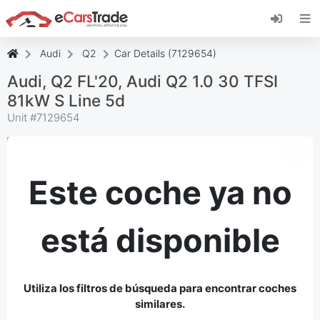
Instala la aplicación web de eCarsTrade,
añádela a tu pantalla de inicio y recibe
actualizaciones al instante.
Audi
Q2
Car Details (7129654)
Instalar
Cancelar
Audi, Q2 FL'20, Audi Q2 1.0 30 TFSI
81kW S Line 5d
Unit #
7129654
Este coche ya no
está disponible
Utiliza los filtros de búsqueda para encontrar coches
similares.