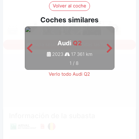
Volver al coche
Coches similares
Audi
Q2
Inicia sesión para ver todas las fotos
2023
17 361 km
1
/
8
Verlo todo Audi Q2
Información de la subasta