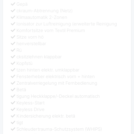
Gepä
ckraum-Abtrennung (Netz)
Klimaautomatik 2-Zonen
Ionisator zur Luftreinigung (erweiterte Reinigung
Komfortsitze vorn Textil Premium
Sitze vorn hö
henverstellbar
Rü
cksitzlehnen klappbar
Kopfstü
tzen hinten elektr. umklappbar
Fensterheber elektrisch vorn + hinten
Zentralverriegelung mit Fernbedienung
Betä
tigung Heckklappe/-Deckel automatisch
Keyless-Start
Keyless Drive
Kindersicherung elektr. betä
tigt
Schleudertrauma-Schutzsystem (WHIPS)