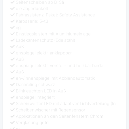
Seitenscheiben ab B-Sä
ule abgedunkelt
Fahrassistenz-Paket: Safety Assistance
Karosserie: 5-tü
rig
Einstiegsleisten mit Aluminiumeinlage
Ladekantenschutz (Edelstahl)
Auß
enspiegel elektr. anklappbar
Auß
enspiegel elektr. verstell- und heizbar beide
Auß
en-/Innenspiegel mit Abblendautomatik
Dachreling schwarz
Blinkleuchten LED in Auß
enspiegel integriert
Scheinwerfer LED mit adaptiver Lichtverteilung (In
Scheibenwischer mit Regensensor
Applikationen an den Seitenfenstern Chrom
Verglasung getö
nt