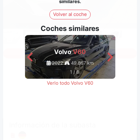
similares.
Volver al coche
Coches similares
Volvo
V60
Inicia sesión para ver todas las fotos
2022
49 867 km
1
/
8
Verlo todo Volvo V60
Información de la subasta