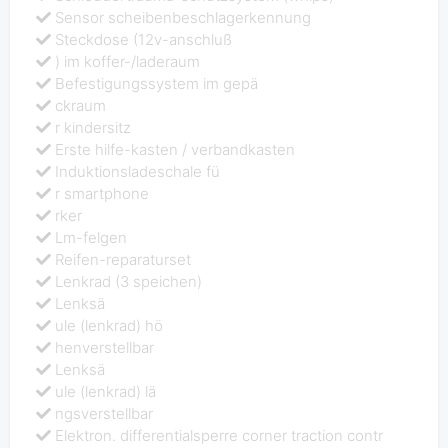
Sensor scheibenbeschlagerkennung
Steckdose (12v-anschluß
) im koffer-/laderaum
Befestigungssystem im gepä
ckraum
r kindersitz
Erste hilfe-kasten / verbandkasten
Induktionsladeschale fü
r smartphone
rker
Lm-felgen
Reifen-reparaturset
Lenkrad (3 speichen)
Lenksä
ule (lenkrad) hö
henverstellbar
Lenksä
ule (lenkrad) lä
ngsverstellbar
Elektron. differentialsperre corner traction contr