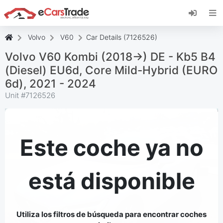
Instala la aplicación web de eCarsTrade,
añádela a tu pantalla de inicio y recibe
actualizaciones al instante.
Volvo
V60
Car Details (7126526)
Instalar
Cancelar
Volvo V60 Kombi (2018->) DE - Kb5 B4
(Diesel) EU6d, Core Mild-Hybrid (EURO
6d), 2021 - 2024
Unit #
7126526
Este coche ya no
está disponible
Utiliza los filtros de búsqueda para encontrar coches