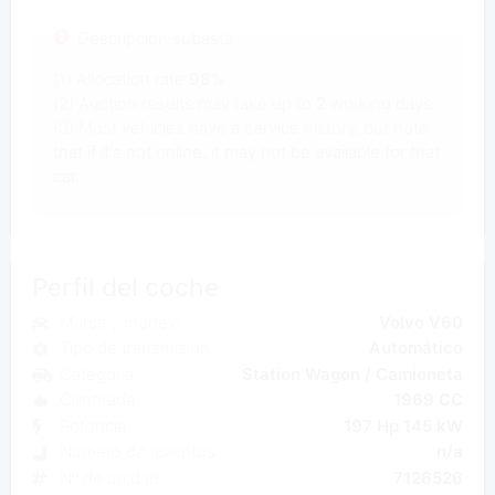
Descripción subasta
(1) Allocation rate
98%
(2) Auction results may take up to
2
working days.
(3) Most vehicles have a service history, but note
that if it's not online, it may not be available for that
car.
Perfil del coche
Marca y modelo
Volvo V60
Tipo de transmisión
Automático
Categoría
Station Wagon / Camioneta
Cilindrada
1969 CC
Potencia
197 Hp 145 kW
Número de asientos
n/a
Nº de unidad
7126526