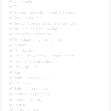
Gurtstraffer
Tü
rsicherungssystem hinten elektrisch
Wegfahrsperre
Sensor Scheibenbeschlagerkennung
Steckdose (12V-Anschluß
) im Koffer-/Laderaum
Befestigungssystem im Gepä
ckraum
r Kindersitz
Erste Hilfe-Kasten / Verbandkasten
Induktionsladeschale fü
r Smartphone
rker
Parkbremse elektrisch
LM-Felgen
Reifen-Reparaturset
Lenkrad (3 Speichen)
Lenkradheizung
Lenksä
ule (Lenkrad) hö