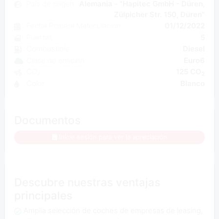
País de origen
Alemania - "Hapitec GmbH - Düren,
Zülpicher Str. 150, Düren"
Fecha Primera Matriculación
01/12/2022
Puertas
5
Combustible
Diesel
Clase de emisión
Euro6
CO₂
125 CO
2
Color
Blanco
Documentos
Inicie sesión para ver la apreciación
Descubre nuestras ventajas
principales
Amplia selección de coches de empresas de leasing,