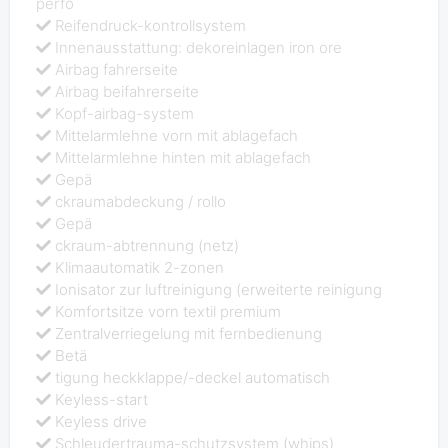
perfo
Reifendruck-kontrollsystem
Innenausstattung: dekoreinlagen iron ore
Airbag fahrerseite
Airbag beifahrerseite
Kopf-airbag-system
Mittelarmlehne vorn mit ablagefach
Mittelarmlehne hinten mit ablagefach
Gepä
ckraumabdeckung / rollo
Gepä
ckraum-abtrennung (netz)
Klimaautomatik 2-zonen
Ionisator zur luftreinigung (erweiterte reinigung
Komfortsitze vorn textil premium
Zentralverriegelung mit fernbedienung
Betä
tigung heckklappe/-deckel automatisch
Keyless-start
Keyless drive
Schleudertrauma-schutzsystem (whips)