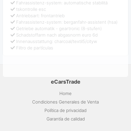
Fahrassistenz-system: automatische stabilitä
tskontrolle esc
Antriebsart: frontantrieb
Fahrassistenz-system: berganfahr-assistent (hsa)
Getriebe automatik - geartronic (8-stufen)
Schadstoffarm nach abgasnorm euro 6d
Innenausstattung: charcoal/textil5/cityw
Filtro de partículas
eCarsTrade
Home
Condiciones Generales de Venta
Política de privacidad
Garantía de calidad