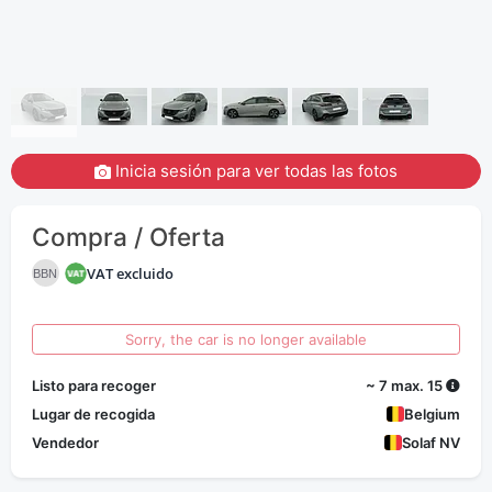
Inicia sesión para ver todas las fotos
Compra / Oferta
VAT excluido
BBN
Sorry, the car is no longer available
Listo para recoger
~ 7 max. 15
Lugar de recogida
Belgium
Vendedor
Solaf NV