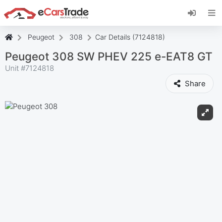
Instala la aplicación web de eCarsTrade,
añádela a tu pantalla de inicio y recibe
actualizaciones al instante.
Peugeot
308
Car Details (7124818)
Instalar
Cancelar
Peugeot 308 SW PHEV 225 e-EAT8 GT
Unit #
7124818
Share