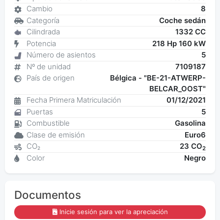
Cambio
8
Categoría
Coche sedán
Cilindrada
1332 CC
Potencia
218 Hp 160 kW
Número de asientos
5
Nº de unidad
7109187
País de origen
Bélgica - "BE-21-ATWERP-
BELCAR_OOST"
Fecha Primera Matriculación
01/12/2021
Puertas
5
Combustible
Gasolina
Clase de emisión
Euro6
CO₂
23 CO
2
Color
Negro
Documentos
Inicie sesión para ver la apreciación