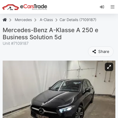
Instala la aplicación web de eCarsTrade,
añádela a tu pantalla de inicio y recibe
actualizaciones al instante.
Mercedes
A-Class
Car Details (7109187)
Instalar
Cancelar
Mercedes-Benz A-Klasse A 250 e
Business Solution 5d
Unit #
7109187
Share