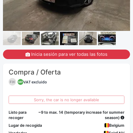
Inicia sesión para ver todas las fotos
Compra / Oferta
VAT excluido
FIX
Sorry, the car is no longer available
Listo para
~9 to max. 14 (temporary increase for summer
recoger
season)
Lugar de recogida
Belgium