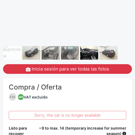
Inicia sesión para ver todas las fotos
Compra / Oferta
VAT excluido
FIX
Sorry, the car is no longer available
Listo para
~9 to max. 14 (temporary increase for summer
recoger
season)