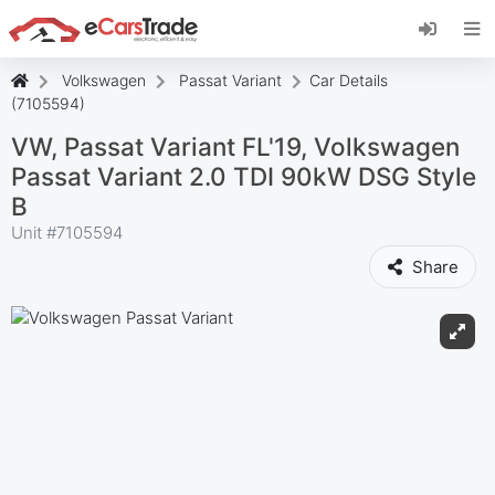
Instala la aplicación web de eCarsTrade,
añádela a tu pantalla de inicio y recibe
actualizaciones al instante.
Volkswagen
Passat Variant
Car Details
Instalar
Cancelar
(7105594)
VW, Passat Variant FL'19, Volkswagen
Passat Variant 2.0 TDI 90kW DSG Style
B
Unit #
7105594
Share