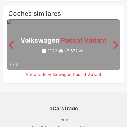
Coches similares
Volkswagen
Passat Variant
2022
47 672 km
1
/
8
Verlo todo Volkswagen Passat Variant
eCarsTrade
Home