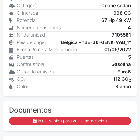
Categoría
Coche sedán
Cilindrada
998 CC
Potencia
67 Hp 49 kW
Número de asientos
4
Nº de unidad
7105581
País de origen
Bélgica - "BE-36-GENK-VAB_1"
Fecha Primera Matriculación
01/05/2022
Puertas
5
Combustible
Gasolina
Clase de emisión
Euro6
CO₂
112 CO
2
Color
Blanco
Documentos
Inicie sesión para ver la apreciación