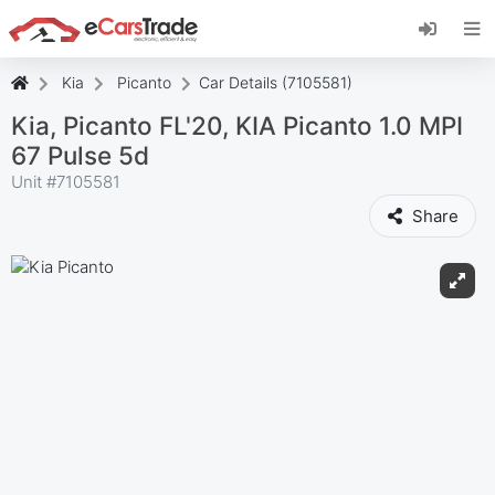
Instala la aplicación web de eCarsTrade,
añádela a tu pantalla de inicio y recibe
actualizaciones al instante.
Kia
Picanto
Car Details (7105581)
Instalar
Cancelar
Kia, Picanto FL'20, KIA Picanto 1.0 MPI
67 Pulse 5d
Unit #
7105581
Share