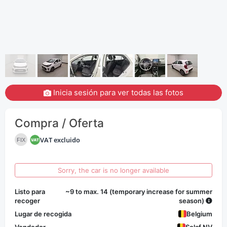
Inicia sesión para ver todas las fotos
Compra / Oferta
VAT excluido
FIX
Sorry, the car is no longer available
Listo para
~9 to max. 14 (temporary increase for summer
recoger
season)
Lugar de recogida
Belgium