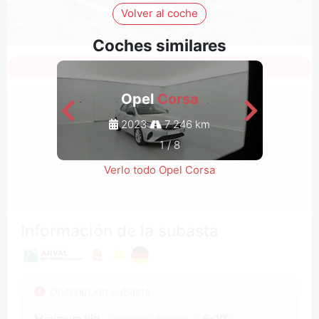
Volver al coche
Coches similares
Inicia sesión para ver todas las fotos
Opel
Corsa
2023
7 246 km
1
/
8
Verlo todo Opel Corsa
Información de la subasta
Descripción subasta
Minimum bid
- winning chance +-
5-10
%