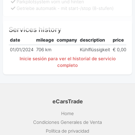
Parkpilotsystem vorn und hinten
Getriebe automatik - mit start-/stop (8-stufen)
Services history
date
mileage
company
description
price
01/01/2024
706 km
Kühlflüssigkeit
€ 0,00
Inicie sesión para ver el historial de servicio
completo
eCarsTrade
Home
Condiciones Generales de Venta
Política de privacidad