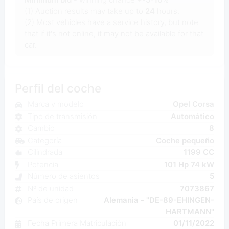
(1) Auction results may take up to
24
hours.
(2) Most vehicles have a service history, but note
that if it's not online, it may not be available for that
car.
Perfil del coche
Marca y modelo
Opel Corsa
Tipo de transmisión
Automático
Cambio
8
Categoría
Coche pequeño
Cilindrada
1199 CC
Potencia
101 Hp 74 kW
Número de asientos
5
Nº de unidad
7073867
País de origen
Alemania - "DE-89-EHINGEN-
HARTMANN"
Fecha Primera Matriculación
01/11/2022