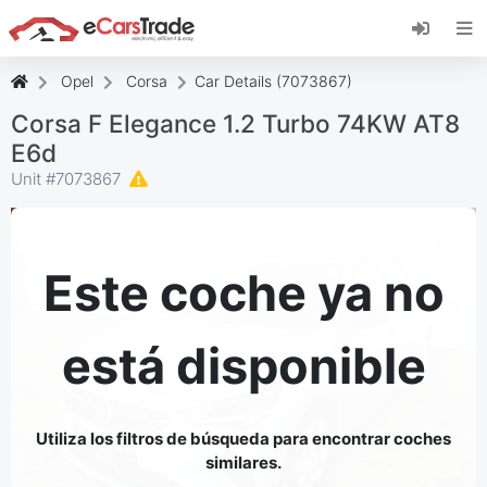
Instala la aplicación web de eCarsTrade,
añádela a tu pantalla de inicio y recibe
actualizaciones al instante.
Opel
Corsa
Car Details (7073867)
Instalar
Cancelar
Corsa F Elegance 1.2 Turbo 74KW AT8
E6d
Unit #
7073867
Este coche ya no
está disponible
Utiliza los filtros de búsqueda para encontrar coches
similares.