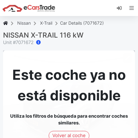
Instala la aplicación web de eCarsTrade,
añádela a tu pantalla de inicio y recibe
actualizaciones al instante.
Nissan
X-Trail
Car Details (7071672)
Instalar
Cancelar
NISSAN X-TRAIL 116 kW
Unit #
7071672
Este coche ya no
está disponible
Utiliza los filtros de búsqueda para encontrar coches
similares.
Volver al coche