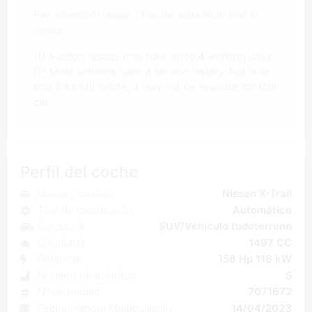
Pay attention! Image / Photos wins from text in
claims.
(1) Auction results may take up to
4
working days.
(2) Most vehicles have a service history, but note
that if it's not online, it may not be available for that
car.
Perfil del coche
Marca y modelo
Nissan X-Trail
Tipo de transmisión
Automático
Categoría
SUV/Vehículo todoterreno
Cilindrada
1497 CC
Potencia
158 Hp 116 kW
Número de asientos
5
Nº de unidad
7071672
Fecha Primera Matriculación
14/04/2023