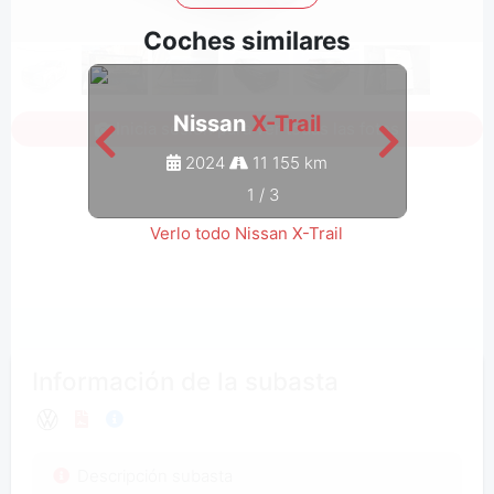
Coches similares
Nissan
X-Trail
Inicia sesión para ver todas las fotos
2024
11 155 km
1
/
3
Verlo todo Nissan X-Trail
Información de la subasta
Descripción subasta