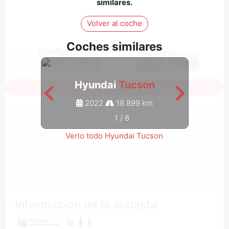
similares.
Volver al coche
Coches similares
Hyundai
Tucson
Inicia sesión para ver todas las fotos
2022
18 899 km
1
/
8
Verlo todo Hyundai Tucson
Información de la subasta