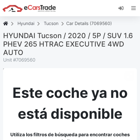
Instala la aplicación web de eCarsTrade,
añádela a tu pantalla de inicio y recibe
actualizaciones al instante.
Hyundai
Tucson
Car Details (7069560)
Instalar
Cancelar
HYUNDAI Tucson / 2020 / 5P / SUV 1.6
PHEV 265 HTRAC EXECUTIVE 4WD
AUTO
Unit #
7069560
Este coche ya no
está disponible
Utiliza los filtros de búsqueda para encontrar coches