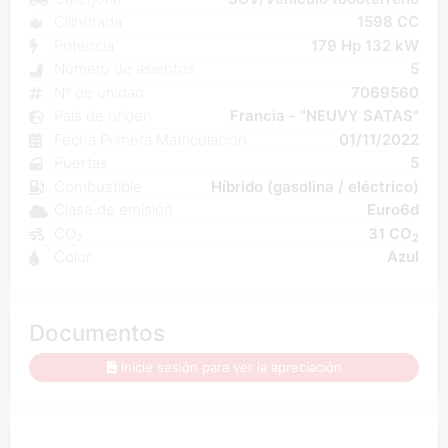
Cilindrada
1598 CC
Potencia
179 Hp 132 kW
Número de asientos
5
Nº de unidad
7069560
País de origen
Francia - "NEUVY SATAS"
Fecha Primera Matriculación
01/11/2022
Puertas
5
Combustible
Híbrido (gasolina / eléctrico)
Clase de emisión
Euro6d
CO₂
31 CO
2
Color
Azul
Documentos
Inicie sesión para ver la apreciación