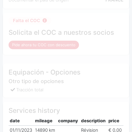
Falta el COC
Solicita el COC a nuestros socios
Pide ahora tu COC con descuento
Equipación - Opciones
Otro tipo de opciones
Tracción total
Services history
date
mileage
company
description
price
01/11/2023
14890 km
Révision
€ 0,00