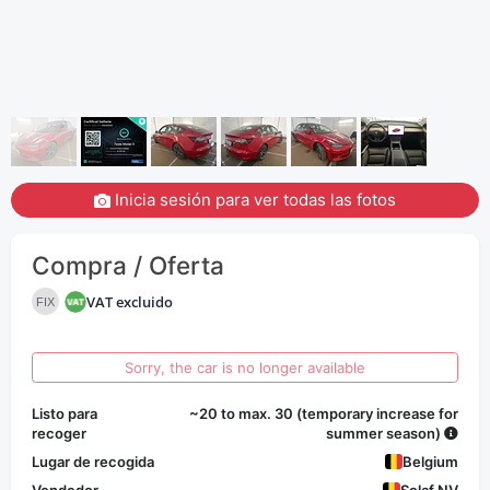
Inicia sesión para ver todas las fotos
Compra / Oferta
VAT excluido
FIX
Sorry, the car is no longer available
Listo para
~20 to max. 30 (temporary increase for
recoger
summer season)
Lugar de recogida
Belgium