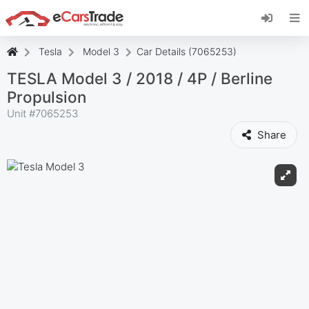
Instala la aplicación web de eCarsTrade,
añádela a tu pantalla de inicio y recibe
actualizaciones al instante.
Tesla
Model 3
Car Details (7065253)
Instalar
Cancelar
TESLA Model 3 / 2018 / 4P / Berline
Propulsion
Unit #
7065253
Share