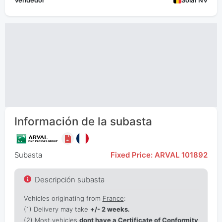
Vendedor
Solaf NV
Información de la subasta
Subasta
Fixed Price: ARVAL 101892
Descripción subasta
Vehicles originating from
France
:
(1)
Delivery may take
+/- 2 weeks.
(2) Most vehicles
dont have a Certificate of Conformity