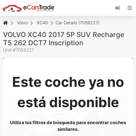
Instala la aplicación web de eCarsTrade,
añádela a tu pantalla de inicio y recibe
actualizaciones al instante.
Volvo
XC40
Car Details (7059227)
Instalar
Cancelar
VOLVO XC40 2017 5P SUV Recharge
T5 262 DCT7 Inscription
Unit #
7059227
Este coche ya no
está disponible
Utiliza los filtros de búsqueda para encontrar coches
similares.