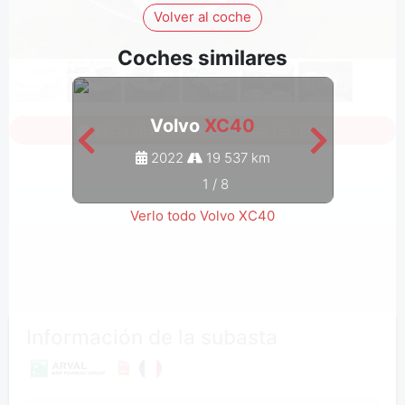
Volver al coche
Coches similares
Volvo
XC40
Inicia sesión para ver todas las fotos
2022
19 537 km
1
/
8
Verlo todo Volvo XC40
Información de la subasta