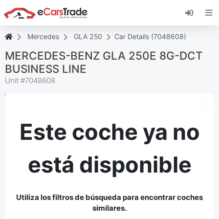
Instala la aplicación web de eCarsTrade,
añádela a tu pantalla de inicio y recibe
actualizaciones al instante.
Mercedes
GLA 250
Car Details (7048608)
Instalar
Cancelar
MERCEDES-BENZ GLA 250E 8G-DCT
BUSINESS LINE
Unit #
7048608
Este coche ya no
está disponible
Utiliza los filtros de búsqueda para encontrar coches
similares.