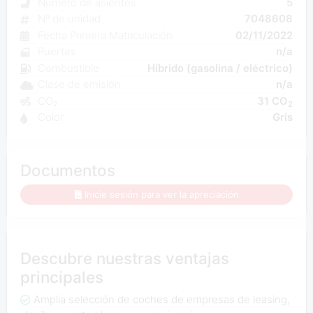
Número de asientos
5
Nº de unidad
7048608
Fecha Primera Matriculación
02/11/2022
Puertas
n/a
Combustible
Híbrido (gasolina / eléctrico)
Clase de emisión
n/a
CO₂
31 CO
2
Color
Gris
Documentos
Inicie sesión para ver la apreciación
Descubre nuestras ventajas
principales
Amplia selección de coches de empresas de leasing,