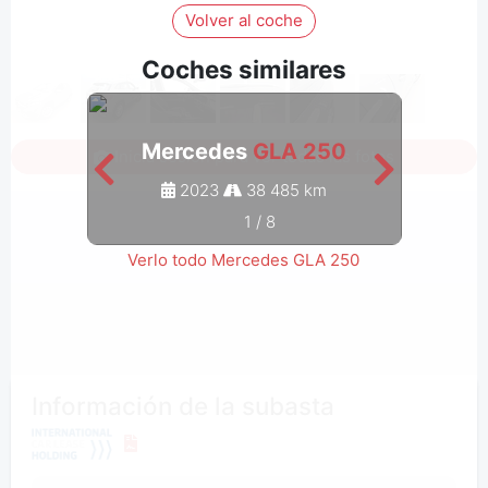
Volver al coche
Coches similares
Mercedes
GLA 250
M
Inicia sesión para ver todas las fotos
2023
38 485 km
1
/
8
Verlo todo Mercedes GLA 250
Información de la subasta