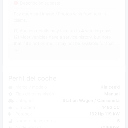
Descripción subasta
Pay attention! Image / Photos wins from text in
claims.
(1) Auction results may take up to
4
working days.
(2) Most vehicles have a service history, but note
that if it's not online, it may not be available for that
car.
Perfil del coche
Marca y modelo
Kia cee'd
Tipo de transmisión
Manual
Categoría
Station Wagon / Camioneta
Cilindrada
1482 CC
Potencia
162 Hp 119 kW
Número de asientos
5
Nº de unidad
7046034