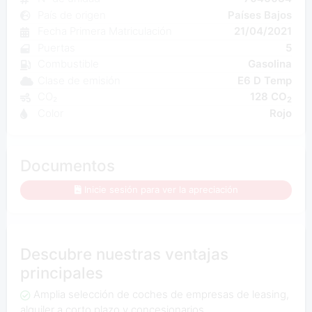
País de origen
Países Bajos
Fecha Primera Matriculación
21/04/2021
Puertas
5
Combustible
Gasolina
Clase de emisión
E6 D Temp
CO₂
128 CO
2
Color
Rojo
Documentos
Inicie sesión para ver la apreciación
Descubre nuestras ventajas
principales
Amplia selección de coches de empresas de leasing,
alquiler a corto plazo y concesionarios