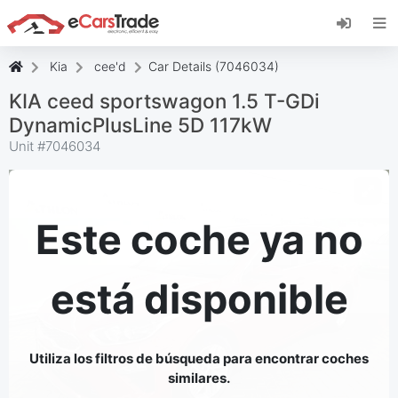
Instala la aplicación web de eCarsTrade,
añádela a tu pantalla de inicio y recibe
actualizaciones al instante.
Kia
cee'd
Car Details (7046034)
Instalar
Cancelar
KIA ceed sportswagon 1.5 T-GDi
DynamicPlusLine 5D 117kW
Unit #
7046034
Este coche ya no
está disponible
Utiliza los filtros de búsqueda para encontrar coches
similares.