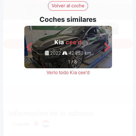
Volver al coche
Coches similares
Kia
cee'd
Inicia sesión para ver todas las fotos
2022
42 853 km
1
/
8
Verlo todo Kia cee'd
Información de la subasta