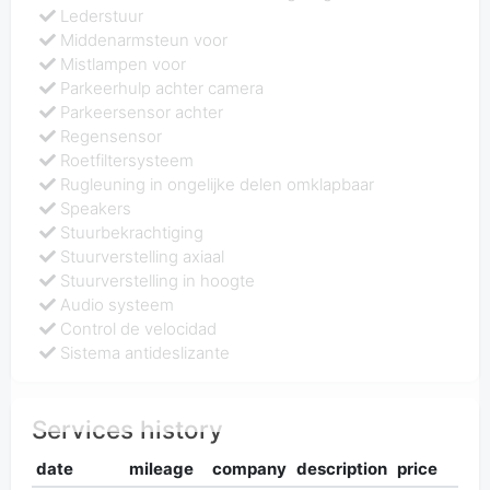
Lederstuur
Middenarmsteun voor
Mistlampen voor
Parkeerhulp achter camera
Parkeersensor achter
Regensensor
Roetfiltersysteem
Rugleuning in ongelijke delen omklapbaar
Speakers
Stuurbekrachtiging
Stuurverstelling axiaal
Stuurverstelling in hoogte
Audio systeem
Control de velocidad
Sistema antideslizante
Services history
date
mileage
company
description
price