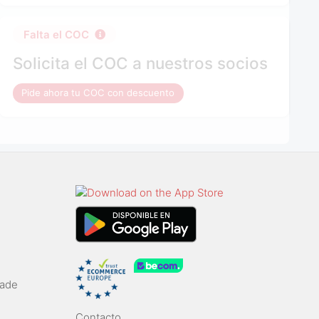
Falta el COC
Solicita el COC a nuestros socios
Pide ahora tu COC con descuento
rade
Contacto