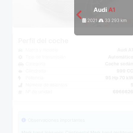
Audi
A1
2021
33 293 km
Perfil del coche
Marca y modelo
Audi A
Tipo de transmisión
Automátic
Categoría
Coche sedá
Cilindrada
999 C
Potencia
95 Hp 70 k
Número de asientos
Nº de unidad
696662
Observaciones importantes
Merk band linksvoor: Continental Merk band rechtsvoo