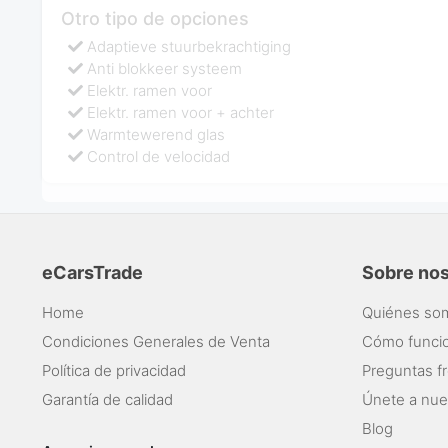
Otro tipo de opciones
Adaptieve stuurbekrachtiging
Anti blokkeer systeem
Elektr. ramen voor
Elektr. ramen voor + achter
Warmtewerend glas
Control de velocidad
eCarsTrade
Sobre no
Home
Quiénes so
Condiciones Generales de Venta
Cómo funci
Política de privacidad
Preguntas f
Garantía de calidad
Únete a nue
Blog