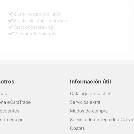
Centr. vergrendel. afst.
Electronic stability program
Start onderbreking
Verwarmde spiegels
sotros
Información útil
mos
Catálogo de coches
ona eCarsTrade
Servicios extra
recuentes
Modos de compra
stro equipo
Servicio de entrega de eCarsT
Costes