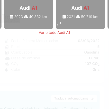
Audi
A1
Audi
A1
2023
40 832 km
2021
50 719 km
1
/
5
Verlo todo Audi A1
1
Fecha Primera Matriculación
03/06/2022
o
Puertas
5
n
Combustible
Gasolina
C
Clase de emisión
Euro6
W
CO₂
107 CO
2
5
Color
Gris
6
Traducir automáticamente
r: Continental Merk band linksachter: Continental Merk