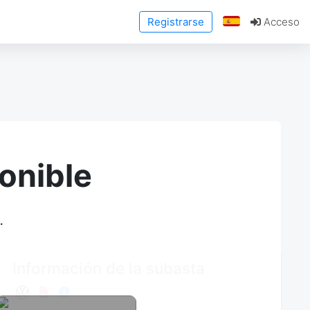
Registrarse
Acceso
onible
.
Información de la subasta