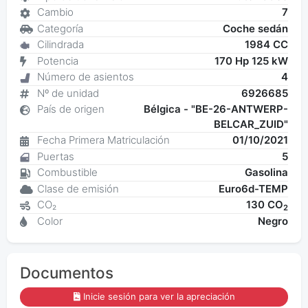
Cambio
7
Categoría
Coche sedán
Cilindrada
1984 CC
Potencia
170 Hp 125 kW
Número de asientos
4
Nº de unidad
6926685
País de origen
Bélgica - "BE-26-ANTWERP-
BELCAR_ZUID"
Fecha Primera Matriculación
01/10/2021
Puertas
5
Combustible
Gasolina
Clase de emisión
Euro6d-TEMP
CO₂
130 CO
2
Color
Negro
Documentos
Inicie sesión para ver la apreciación