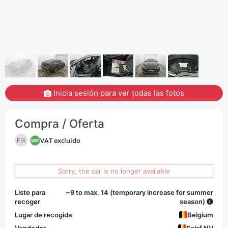
Inicia sesión para ver todas las fotos
Compra / Oferta
VAT excluido
FIX
Sorry, the car is no longer available
Listo para
~9 to max. 14 (temporary increase for summer
recoger
season)
Lugar de recogida
Belgium