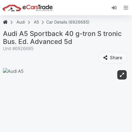
Instala la aplicación web de eCarsTrade,
añádela a tu pantalla de inicio y recibe
actualizaciones al instante.
Audi
A5
Car Details (6926685)
Instalar
Cancelar
Audi A5 Sportback 40 g-tron S tronic
Bus. Ed. Advanced 5d
Unit #
6926685
Share