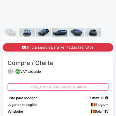
Inicia sesión para ver todas las fotos
Compra / Oferta
VAT excluido
BBN
Sorry, the car is no longer available
Listo para recoger
~ 7 max. 15
Lugar de recogida
Belgium
Vendedor
Solaf NV