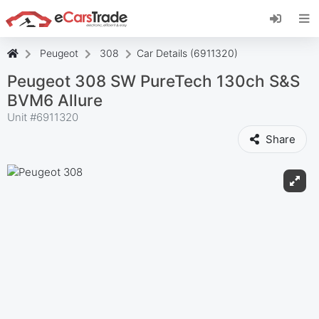
Instala la aplicación web de eCarsTrade,
añádela a tu pantalla de inicio y recibe
actualizaciones al instante.
Peugeot
308
Car Details (6911320)
Instalar
Cancelar
Peugeot 308 SW PureTech 130ch S&S
BVM6 Allure
Unit #
6911320
Share