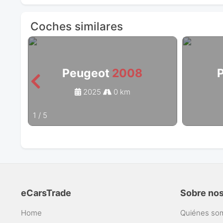
Coches similares
Peugeot
2008
2025
0 km
1
/
5
eCarsTrade
Sobre no
Home
Quiénes so