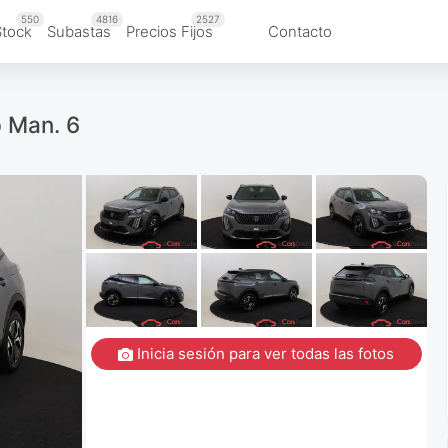
550
4816
2527
Stock
Subastas
Precios Fijos
Contacto
p Man. 6
Inicia sesión para ver todas las fotos