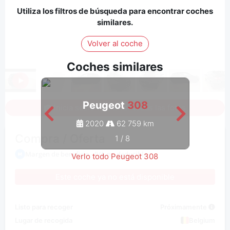
Utiliza los filtros de búsqueda para encontrar coches
similares.
Volver al coche
Coches similares
Peugeot
308
Inicia sesión para ver todas las fotos
2020
62 759 km
Compra / Oferta
1
/
8
Margen de beneficio - IVA no deducible
Verlo todo Peugeot 308
Este coche ya no está disponible
Listo para recoger
Próximamente
Lugar de recogida
Belgium