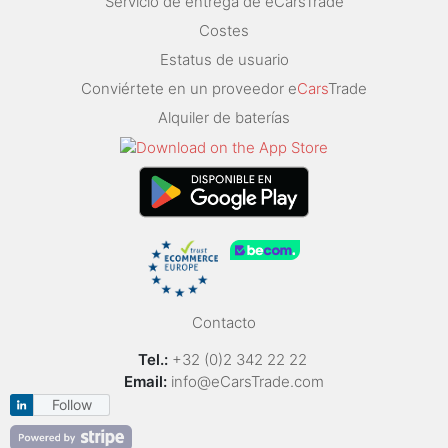
Servicio de entrega de eCarsTrade
Costes
Estatus de usuario
Conviértete en un proveedor e
Cars
Trade
Alquiler de baterías
Contacto
Tel.:
+32 (0)2 342 22 22
Email:
info@eCarsTrade.com
Follow