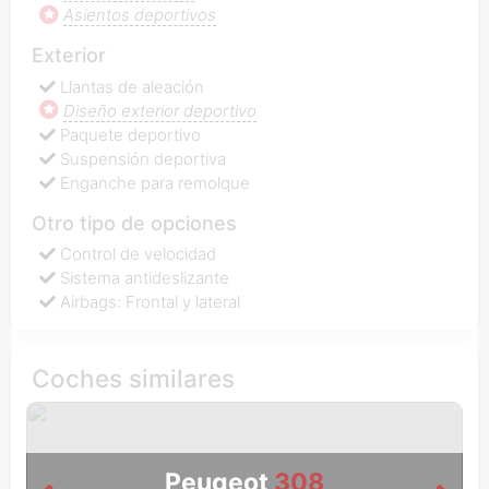
Asientos deportivos
Exterior
Llantas de aleación
Diseño exterior deportivo
Paquete deportivo
Suspensión deportiva
Enganche para remolque
Otro tipo de opciones
Control de velocidad
Sistema antideslizante
Airbags: Frontal y lateral
Coches similares
Peugeot
308