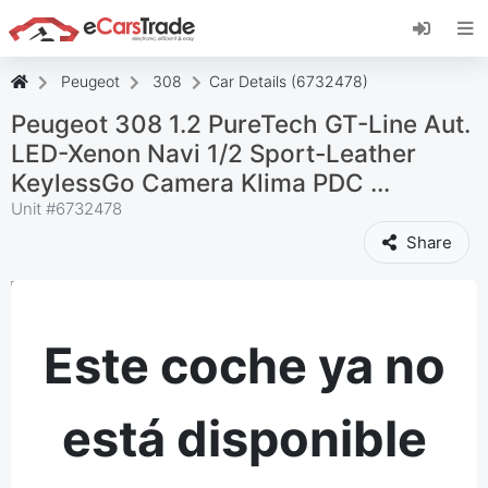
Instala la aplicación web de eCarsTrade,
añádela a tu pantalla de inicio y recibe
actualizaciones al instante.
Peugeot
308
Car Details (6732478)
Instalar
Cancelar
Peugeot 308 1.2 PureTech GT-Line Aut.
LED-Xenon Navi 1/2 Sport-Leather
KeylessGo Camera Klima PDC ...
Unit #
6732478
Share
Este coche ya no
está disponible