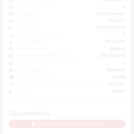
Cambio
8
Categoría
Coche sedán
Cilindrada
1199 CC
Potencia
131 Hp 96 kW
Número de asientos
5
Nº de unidad
6732478
País de origen
Bélgica
Fecha Primera Matriculación
29/10/2019
Puertas
5
Combustible
Gasolina
Clase de emisión
Euro6
CO₂
106 CO
2
Color
Negro
Documentos
Inicie sesión para ver la apreciación