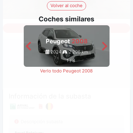
Volver al coche
Coches similares
Inicia sesión para ver todas las fotos
Peugeot
2008
2024
2 296 km
1
/
8
Verlo todo Peugeot 2008
Información de la subasta
Descripción subasta
Arval Belgium: